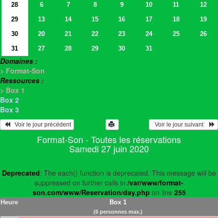
28
6
7
8
9
10
11
12
29
13
14
15
16
17
18
19
30
20
21
22
23
24
25
26
31
27
28
29
30
31
Domaines :
> Format-Son
Ressources :
> Box 1
Box 2
Box 3
   Voir le jour précédent
  Voir le jour suivant    
Format-Son - Toutes les réservations
Samedi 27 juin 2020
Deprecated
: The each() function is deprecated. This message will be
suppressed on further calls in
/var/www/format-
son.com/www/Reservation/day.php
on line
255
Heure
Box 1
(6 personnes max.)