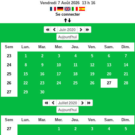
Vendredi 7 Août 2026
13
h
16
Se connecter
Juin 2020
Aujourd'hui
Sem
Lun.
Mar.
Mer.
Jeu.
Ven.
Sam.
Dim.
23
1
2
3
4
5
6
7
24
8
9
10
11
12
13
14
25
15
16
17
18
19
20
21
26
22
23
24
25
26
27
28
27
29
30
Juillet 2020
Aujourd'hui
Sem
Lun.
Mar.
Mer.
Jeu.
Ven.
Sam.
Dim.
27
1
2
3
4
5