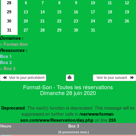
28
6
7
8
9
10
11
12
29
13
14
15
16
17
18
19
30
20
21
22
23
24
25
26
31
27
28
29
30
31
Domaines :
> Format-Son
Ressources :
Box 1
Box 2
> Box 3
   Voir le jour précédent
  Voir le jour suivant    
Format-Son - Toutes les réservations
Dimanche 28 juin 2020
Deprecated
: The each() function is deprecated. This message will be
suppressed on further calls in
/var/www/format-
son.com/www/Reservation/day.php
on line
255
Heure
Box 3
(6 personnes max.)