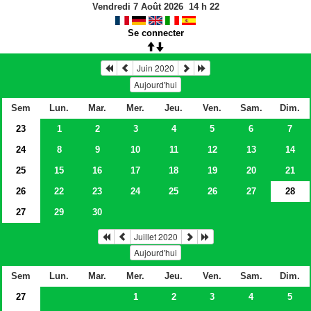
Vendredi 7 Août 2026
14
h
22
Se connecter
Juin 2020
Aujourd'hui
Sem
Lun.
Mar.
Mer.
Jeu.
Ven.
Sam.
Dim.
23
1
2
3
4
5
6
7
24
8
9
10
11
12
13
14
25
15
16
17
18
19
20
21
26
22
23
24
25
26
27
28
27
29
30
Juillet 2020
Aujourd'hui
Sem
Lun.
Mar.
Mer.
Jeu.
Ven.
Sam.
Dim.
27
1
2
3
4
5