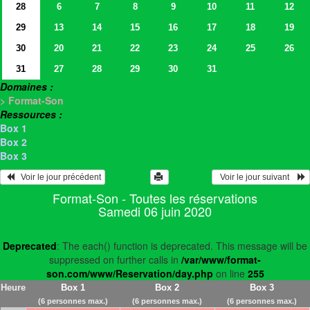
28
6
7
8
9
10
11
12
29
13
14
15
16
17
18
19
30
20
21
22
23
24
25
26
31
27
28
29
30
31
Domaines :
> Format-Son
Ressources :
Box 1
Box 2
Box 3
   Voir le jour précédent
  Voir le jour suivant    
Format-Son - Toutes les réservations
Samedi 06 juin 2020
Deprecated
: The each() function is deprecated. This message will be
suppressed on further calls in
/var/www/format-
son.com/www/Reservation/day.php
on line
255
Heure
Box 1
Box 2
Box 3
(6 personnes max.)
(6 personnes max.)
(6 personnes max.)