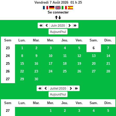
Vendredi 7 Août 2026
01
h
25
Se connecter
Juin 2020
Aujourd'hui
Sem
Lun.
Mar.
Mer.
Jeu.
Ven.
Sam.
Dim.
23
1
2
3
4
5
6
7
24
8
9
10
11
12
13
14
25
15
16
17
18
19
20
21
26
22
23
24
25
26
27
28
27
29
30
Juillet 2020
Aujourd'hui
Sem
Lun.
Mar.
Mer.
Jeu.
Ven.
Sam.
Dim.
27
1
2
3
4
5