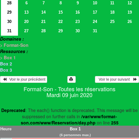
28
6
7
8
9
10
11
12
29
13
14
15
16
17
18
19
30
20
21
22
23
24
25
26
31
27
28
29
30
31
Domaines :
> Format-Son
Ressources :
> Box 1
Box 2
Box 3
   Voir le jour précédent
  Voir le jour suivant    
Format-Son - Toutes les réservations
Mardi 09 juin 2020
Deprecated
: The each() function is deprecated. This message will be
suppressed on further calls in
/var/www/format-
son.com/www/Reservation/day.php
on line
255
Heure
Box 1
(6 personnes max.)