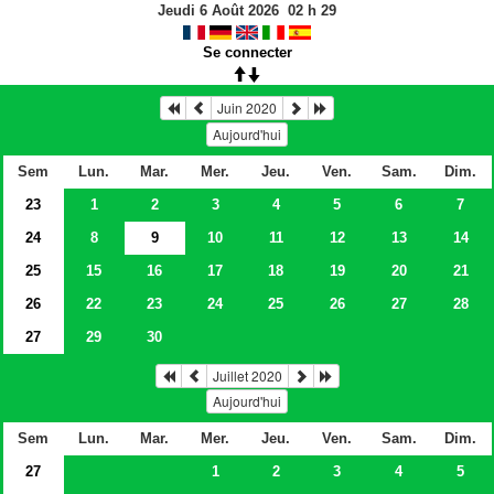
Jeudi 6 Août 2026
02
h
29
Se connecter
Juin 2020
Aujourd'hui
Sem
Lun.
Mar.
Mer.
Jeu.
Ven.
Sam.
Dim.
23
1
2
3
4
5
6
7
24
8
9
10
11
12
13
14
25
15
16
17
18
19
20
21
26
22
23
24
25
26
27
28
27
29
30
Juillet 2020
Aujourd'hui
Sem
Lun.
Mar.
Mer.
Jeu.
Ven.
Sam.
Dim.
27
1
2
3
4
5