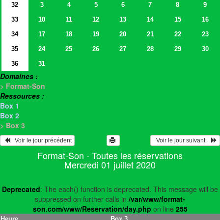
32
3
4
5
6
7
8
9
33
10
11
12
13
14
15
16
34
17
18
19
20
21
22
23
35
24
25
26
27
28
29
30
36
31
Domaines :
> Format-Son
Ressources :
Box 1
Box 2
> Box 3
   Voir le jour précédent
  Voir le jour suivant    
Format-Son - Toutes les réservations
Mercredi 01 juillet 2020
Deprecated
: The each() function is deprecated. This message will be
suppressed on further calls in
/var/www/format-
son.com/www/Reservation/day.php
on line
255
Heure
Box 3