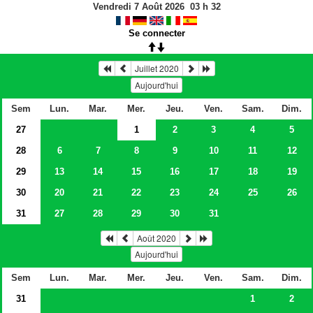
Vendredi 7 Août 2026
03
h
32
Se connecter
Juillet 2020
Aujourd'hui
Sem
Lun.
Mar.
Mer.
Jeu.
Ven.
Sam.
Dim.
27
1
2
3
4
5
28
6
7
8
9
10
11
12
29
13
14
15
16
17
18
19
30
20
21
22
23
24
25
26
31
27
28
29
30
31
Août 2020
Aujourd'hui
Sem
Lun.
Mar.
Mer.
Jeu.
Ven.
Sam.
Dim.
31
1
2