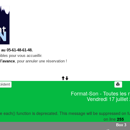
 au 05-61-48-61-48.
bles pour vous accueillir.
 l'avance
, pour annuler une réservation !
écédent
Format-Son - Toutes les 
Vendredi 17 juillet
e each() function is deprecated. This message will be suppressed on fu
on line
255
Box 3