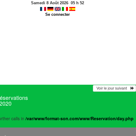
Samedi 8 Août 2026
05
h
52
Se connecter
  Voir le jour suivant    
réservations
 2020
rther calls in
/var/www/format-son.com/www/Reservation/day.php