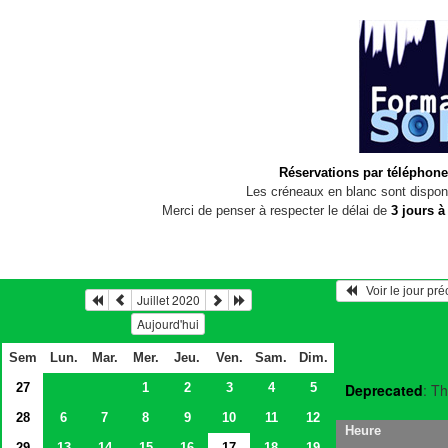
Réservations par téléphone
Les créneaux en blanc sont disponi
Merci de penser à respecter le délai de
3 jours à
   Voir le jour pr
Juillet 2020
Aujourd'hui
Sem
Lun.
Mar.
Mer.
Jeu.
Ven.
Sam.
Dim.
27
1
2
3
4
5
Deprecated
: Th
28
6
7
8
9
10
11
12
Heure
29
13
14
15
16
17
18
19