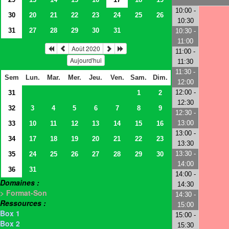
10:00 -
30
20
21
22
23
24
25
26
10:30
31
27
28
29
30
31
10:30 -
11:00
Août 2020
11:00 -
Aujourd'hui
11:30
11:30 -
Sem
Lun.
Mar.
Mer.
Jeu.
Ven.
Sam.
Dim.
12:00
12:00 -
31
1
2
12:30
32
3
4
5
6
7
8
9
12:30 -
13:00
33
10
11
12
13
14
15
16
13:00 -
34
17
18
19
20
21
22
23
13:30
13:30 -
35
24
25
26
27
28
29
30
14:00
36
31
14:00 -
Domaines :
14:30
> Format-Son
14:30 -
Ressources :
15:00
Box 1
15:00 -
Box 2
15:30