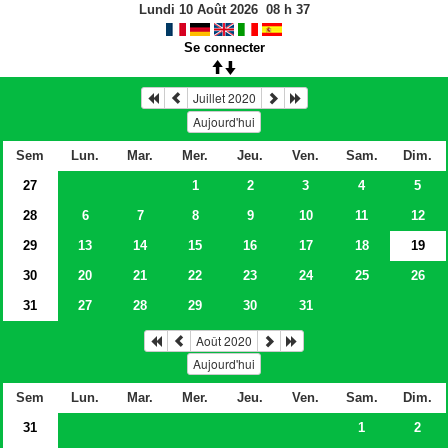
Lundi 10 Août 2026
08
h
37
Se connecter
Juillet 2020
Aujourd'hui
Sem
Lun.
Mar.
Mer.
Jeu.
Ven.
Sam.
Dim.
27
1
2
3
4
5
28
6
7
8
9
10
11
12
29
13
14
15
16
17
18
19
30
20
21
22
23
24
25
26
31
27
28
29
30
31
Août 2020
Aujourd'hui
Sem
Lun.
Mar.
Mer.
Jeu.
Ven.
Sam.
Dim.
31
1
2