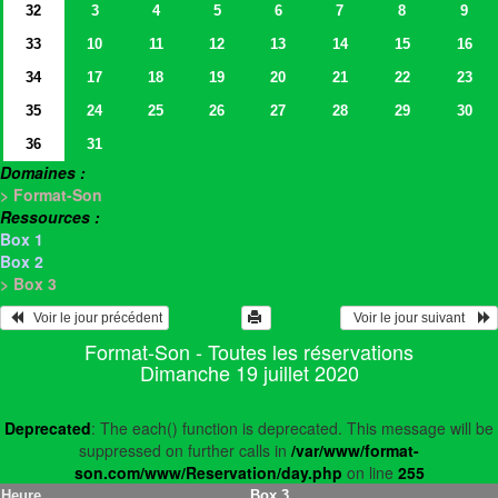
32
3
4
5
6
7
8
9
33
10
11
12
13
14
15
16
34
17
18
19
20
21
22
23
35
24
25
26
27
28
29
30
36
31
Domaines :
> Format-Son
Ressources :
Box 1
Box 2
> Box 3
   Voir le jour précédent
  Voir le jour suivant    
Format-Son - Toutes les réservations
Dimanche 19 juillet 2020
Deprecated
: The each() function is deprecated. This message will be
suppressed on further calls in
/var/www/format-
son.com/www/Reservation/day.php
on line
255
Heure
Box 3