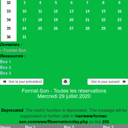
32
3
4
5
6
7
8
9
33
10
11
12
13
14
15
16
34
17
18
19
20
21
22
23
35
24
25
26
27
28
29
30
36
31
Domaines :
> Format-Son
Ressources :
Box 1
Box 2
Box 3
   Voir le jour précédent
  Voir le jour suivant    
Format-Son - Toutes les réservations
Mercredi 29 juillet 2020
Deprecated
: The each() function is deprecated. This message will be
suppressed on further calls in
/var/www/format-
son.com/www/Reservation/day.php
on line
255
Heure
Box 1
Box 2
Box 3