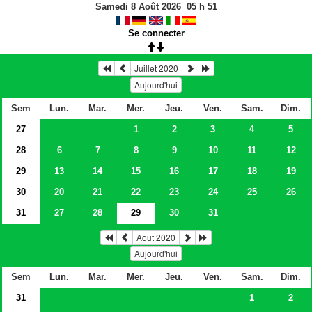
Samedi 8 Août 2026
05
h
51
Se connecter
Juillet 2020
Aujourd'hui
Sem
Lun.
Mar.
Mer.
Jeu.
Ven.
Sam.
Dim.
27
1
2
3
4
5
28
6
7
8
9
10
11
12
29
13
14
15
16
17
18
19
30
20
21
22
23
24
25
26
31
27
28
29
30
31
Août 2020
Aujourd'hui
Sem
Lun.
Mar.
Mer.
Jeu.
Ven.
Sam.
Dim.
31
1
2