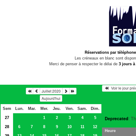
Réservations par téléphone
Les créneaux en blanc sont disponi
Merci de penser à respecter le délai de
3 jours à
   Voir le jour pr
Juillet 2020
Aujourd'hui
Sem
Lun.
Mar.
Mer.
Jeu.
Ven.
Sam.
Dim.
27
1
2
3
4
5
Deprecated
: Th
28
6
7
8
9
10
11
12
Heure
29
13
14
15
16
17
18
19