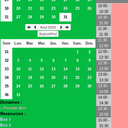
10:00 -
30
20
21
22
23
24
25
26
10:30
31
27
28
29
30
31
10:30 -
11:00
Août 2020
11:00 -
Aujourd'hui
11:30
11:30 -
Sem
Lun.
Mar.
Mer.
Jeu.
Ven.
Sam.
Dim.
12:00
12:00 -
31
1
2
12:30
32
3
4
5
6
7
8
9
12:30 -
13:00
33
10
11
12
13
14
15
16
13:00 -
34
17
18
19
20
21
22
23
13:30
13:30 -
35
24
25
26
27
28
29
30
14:00
36
31
14:00 -
Domaines :
14:30
> Format-Son
14:30 -
Ressources :
15:00
Box 1
15:00 -
Box 2
15:30