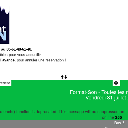
 au 05-61-48-61-48.
bles pour vous accueillir.
 l'avance
, pour annuler une réservation !
écédent
Format-Son - Toutes les 
Vendredi 31 juillet
e each() function is deprecated. This message will be suppressed on fu
on line
255
Box 3