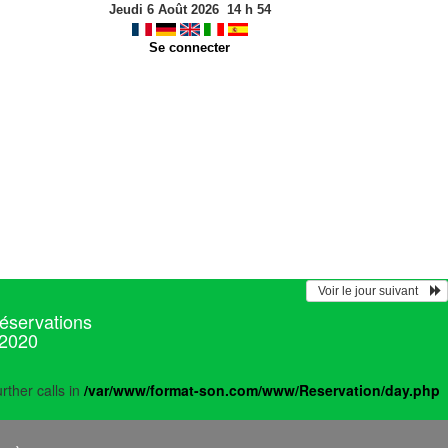
Jeudi 6 Août 2026
14
h
54
Se connecter
  Voir le jour suivant    
réservations
 2020
rther calls in
/var/www/format-son.com/www/Reservation/day.php