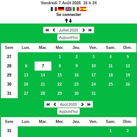
Vendredi 7 Août 2026
16
h
24
Se connecter
Juillet 2020
Aujourd'hui
Sem
Lun.
Mar.
Mer.
Jeu.
Ven.
Sam.
Dim.
27
1
2
3
4
5
28
6
7
8
9
10
11
12
29
13
14
15
16
17
18
19
30
20
21
22
23
24
25
26
31
27
28
29
30
31
Août 2020
Aujourd'hui
Sem
Lun.
Mar.
Mer.
Jeu.
Ven.
Sam.
Dim.
31
1
2