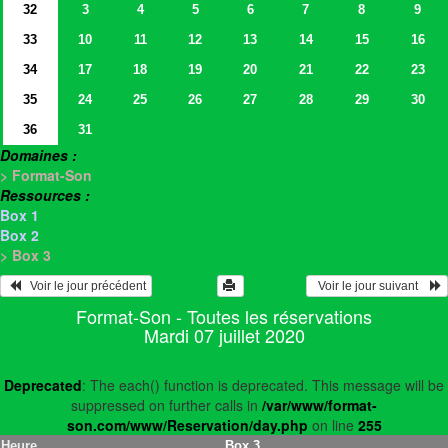
32
3
4
5
6
7
8
9
33
10
11
12
13
14
15
16
34
17
18
19
20
21
22
23
35
24
25
26
27
28
29
30
36
31
Domaines :
> Format-Son
Ressources :
Box 1
Box 2
> Box 3
   Voir le jour précédent
  Voir le jour suivant    
Format-Son - Toutes les réservations
Mardi 07 juillet 2020
Deprecated
: The each() function is deprecated. This message will be
suppressed on further calls in
/var/www/format-
son.com/www/Reservation/day.php
on line
255
Heure
Box 3