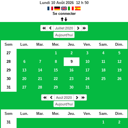
Lundi 10 Août 2026
12
h
50
Se connecter
Juillet 2020
Aujourd'hui
Sem
Lun.
Mar.
Mer.
Jeu.
Ven.
Sam.
Dim.
27
1
2
3
4
5
28
6
7
8
9
10
11
12
29
13
14
15
16
17
18
19
30
20
21
22
23
24
25
26
31
27
28
29
30
31
Août 2020
Aujourd'hui
Sem
Lun.
Mar.
Mer.
Jeu.
Ven.
Sam.
Dim.
31
1
2