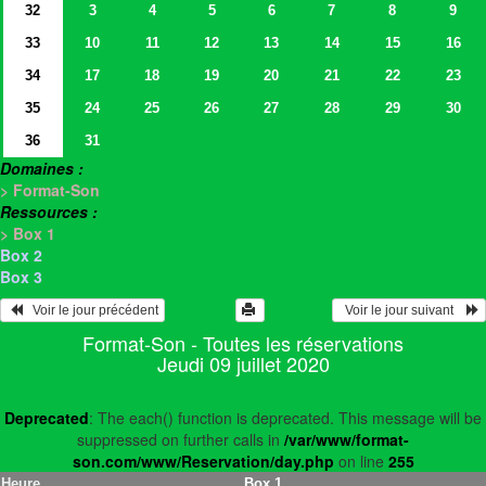
32
3
4
5
6
7
8
9
33
10
11
12
13
14
15
16
34
17
18
19
20
21
22
23
35
24
25
26
27
28
29
30
36
31
Domaines :
> Format-Son
Ressources :
> Box 1
Box 2
Box 3
   Voir le jour précédent
  Voir le jour suivant    
Format-Son - Toutes les réservations
Jeudi 09 juillet 2020
Deprecated
: The each() function is deprecated. This message will be
suppressed on further calls in
/var/www/format-
son.com/www/Reservation/day.php
on line
255
Heure
Box 1