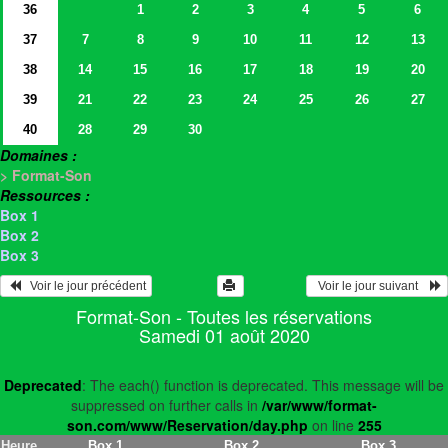
36
1
2
3
4
5
6
37
7
8
9
10
11
12
13
38
14
15
16
17
18
19
20
39
21
22
23
24
25
26
27
40
28
29
30
Domaines :
> Format-Son
Ressources :
Box 1
Box 2
Box 3
   Voir le jour précédent
  Voir le jour suivant    
Format-Son - Toutes les réservations
Samedi 01 août 2020
Deprecated
: The each() function is deprecated. This message will be
suppressed on further calls in
/var/www/format-
son.com/www/Reservation/day.php
on line
255
Heure
Box 1
Box 2
Box 3