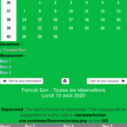
36
1
2
3
4
5
6
37
7
8
9
10
11
12
13
38
14
15
16
17
18
19
20
39
21
22
23
24
25
26
27
40
28
29
30
Domaines :
> Format-Son
Ressources :
Box 1
Box 2
Box 3
   Voir le jour précédent
  Voir le jour suivant    
Format-Son - Toutes les réservations
Lundi 10 août 2020
Deprecated
: The each() function is deprecated. This message will be
suppressed on further calls in
/var/www/format-
son.com/www/Reservation/day.php
on line
255
Heure
Box 1
Box 2
Box 3