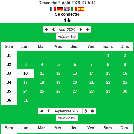
Dimanche 9 Août 2026
07
h
44
Se connecter
Août 2020
Aujourd'hui
Sem
Lun.
Mar.
Mer.
Jeu.
Ven.
Sam.
Dim.
31
1
2
32
3
4
5
6
7
8
9
33
10
11
12
13
14
15
16
34
17
18
19
20
21
22
23
35
24
25
26
27
28
29
30
36
31
Septembre 2020
Aujourd'hui
Sem
Lun.
Mar.
Mer.
Jeu.
Ven.
Sam.
Dim.