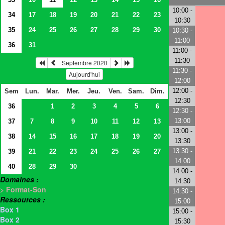
10:00 -
34
17
18
19
20
21
22
23
10:30
35
24
25
26
27
28
29
30
10:30 -
11:00
36
31
11:00 -
11:30
Septembre 2020
11:30 -
Aujourd'hui
12:00
12:00 -
Sem
Lun.
Mar.
Mer.
Jeu.
Ven.
Sam.
Dim.
12:30
36
1
2
3
4
5
6
12:30 -
13:00
37
7
8
9
10
11
12
13
13:00 -
38
14
15
16
17
18
19
20
13:30
13:30 -
39
21
22
23
24
25
26
27
14:00
40
28
29
30
14:00 -
Domaines :
14:30
> Format-Son
14:30 -
Ressources :
15:00
Box 1
15:00 -
Box 2
15:30