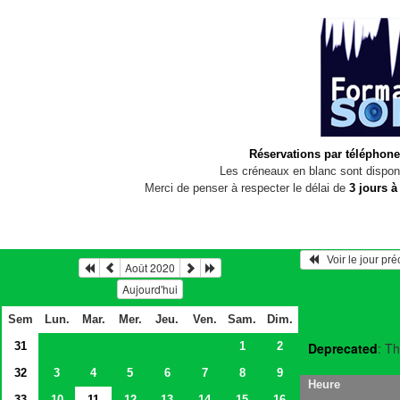
Réservations par téléphone
Les créneaux en blanc sont disponi
Merci de penser à respecter le délai de
3 jours à
   Voir le jour pr
Août 2020
Aujourd'hui
Sem
Lun.
Mar.
Mer.
Jeu.
Ven.
Sam.
Dim.
31
1
2
Deprecated
: Th
32
3
4
5
6
7
8
9
Heure
33
10
11
12
13
14
15
16