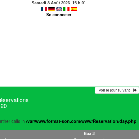
Samedi 8 Août 2026
15
h
01
Se connecter
  Voir le jour suivant    
réservations
020
rther calls in
/var/www/format-son.com/www/Reservation/day.php
Box 3