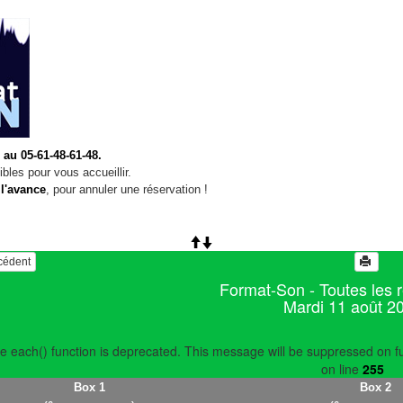
 au 05-61-48-61-48.
bles pour vous accueillir.
 l'avance
, pour annuler une réservation !
écédent
Format-Son - Toutes les 
Mardi 11 août 2
e each() function is deprecated. This message will be suppressed on fu
on line
255
Box 1
Box 2