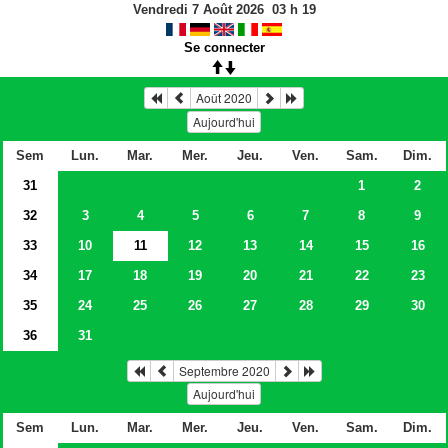
Vendredi 7 Août 2026
03
h
19
Se connecter
Août 2020
Aujourd'hui
Sem
Lun.
Mar.
Mer.
Jeu.
Ven.
Sam.
Dim.
31
1
2
32
3
4
5
6
7
8
9
33
10
11
12
13
14
15
16
34
17
18
19
20
21
22
23
35
24
25
26
27
28
29
30
36
31
Septembre 2020
Aujourd'hui
Sem
Lun.
Mar.
Mer.
Jeu.
Ven.
Sam.
Dim.