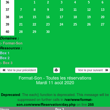
36
1
2
3
4
5
6
37
7
8
9
10
11
12
13
38
14
15
16
17
18
19
20
39
21
22
23
24
25
26
27
40
28
29
30
Domaines :
> Format-Son
Ressources :
Box 1
Box 2
> Box 3
   Voir le jour précédent
  Voir le jour suivant    
Format-Son - Toutes les réservations
Mardi 11 août 2020
Deprecated
: The each() function is deprecated. This message will be
suppressed on further calls in
/var/www/format-
son.com/www/Reservation/day.php
on line
255
Heure
Box 3