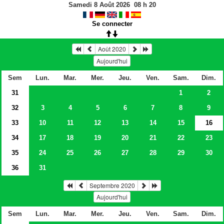
Samedi 8 Août 2026
08
h
20
Se connecter
Août 2020
Aujourd'hui
Sem
Lun.
Mar.
Mer.
Jeu.
Ven.
Sam.
Dim.
31
1
2
32
3
4
5
6
7
8
9
33
10
11
12
13
14
15
16
34
17
18
19
20
21
22
23
35
24
25
26
27
28
29
30
36
31
Septembre 2020
Aujourd'hui
Sem
Lun.
Mar.
Mer.
Jeu.
Ven.
Sam.
Dim.