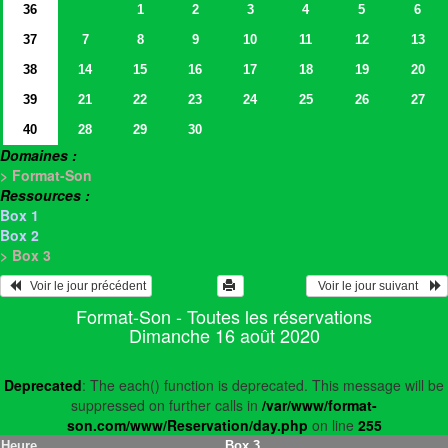
36
1
2
3
4
5
6
37
7
8
9
10
11
12
13
38
14
15
16
17
18
19
20
39
21
22
23
24
25
26
27
40
28
29
30
Domaines :
> Format-Son
Ressources :
Box 1
Box 2
> Box 3
   Voir le jour précédent
  Voir le jour suivant    
Format-Son - Toutes les réservations
Dimanche 16 août 2020
Deprecated
: The each() function is deprecated. This message will be
suppressed on further calls in
/var/www/format-
son.com/www/Reservation/day.php
on line
255
Heure
Box 3