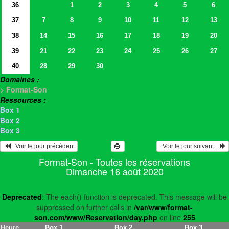
36
1
2
3
4
5
6
37
7
8
9
10
11
12
13
38
14
15
16
17
18
19
20
39
21
22
23
24
25
26
27
40
28
29
30
Domaines :
> Format-Son
Ressources :
Box 1
Box 2
Box 3
   Voir le jour précédent
  Voir le jour suivant    
Format-Son - Toutes les réservations
Dimanche 16 août 2020
Deprecated
: The each() function is deprecated. This message will be
suppressed on further calls in
/var/www/format-
son.com/www/Reservation/day.php
on line
255
Heure
Box 1
Box 2
Box 3