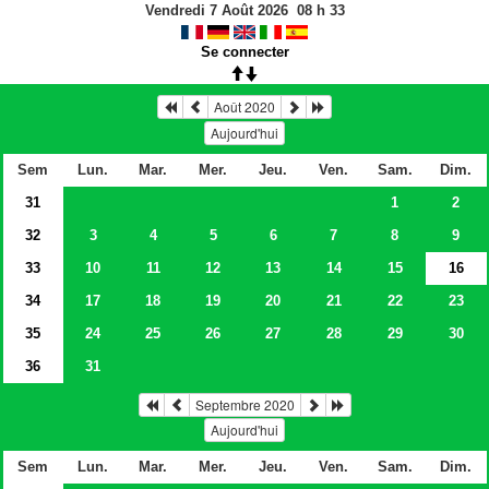
Vendredi 7 Août 2026
08
h
33
Se connecter
Août 2020
Aujourd'hui
Sem
Lun.
Mar.
Mer.
Jeu.
Ven.
Sam.
Dim.
31
1
2
32
3
4
5
6
7
8
9
33
10
11
12
13
14
15
16
34
17
18
19
20
21
22
23
35
24
25
26
27
28
29
30
36
31
Septembre 2020
Aujourd'hui
Sem
Lun.
Mar.
Mer.
Jeu.
Ven.
Sam.
Dim.