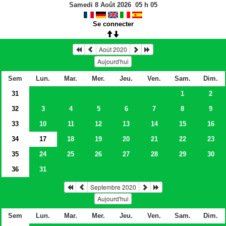
Samedi 8 Août 2026
05
h
05
Se connecter
Août 2020
Aujourd'hui
Sem
Lun.
Mar.
Mer.
Jeu.
Ven.
Sam.
Dim.
31
1
2
32
3
4
5
6
7
8
9
33
10
11
12
13
14
15
16
34
17
18
19
20
21
22
23
35
24
25
26
27
28
29
30
36
31
Septembre 2020
Aujourd'hui
Sem
Lun.
Mar.
Mer.
Jeu.
Ven.
Sam.
Dim.