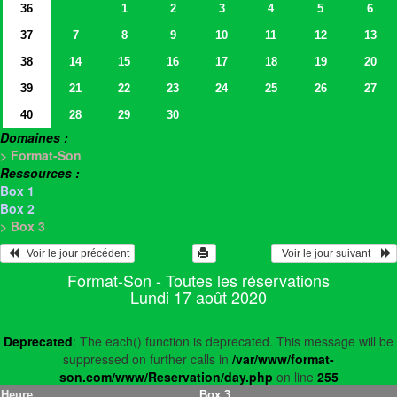
36
1
2
3
4
5
6
37
7
8
9
10
11
12
13
38
14
15
16
17
18
19
20
39
21
22
23
24
25
26
27
40
28
29
30
Domaines :
> Format-Son
Ressources :
Box 1
Box 2
> Box 3
   Voir le jour précédent
  Voir le jour suivant    
Format-Son - Toutes les réservations
Lundi 17 août 2020
Deprecated
: The each() function is deprecated. This message will be
suppressed on further calls in
/var/www/format-
son.com/www/Reservation/day.php
on line
255
Heure
Box 3