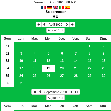
Samedi 8 Août 2026
08
h
20
Se connecter
Août 2020
Aujourd'hui
Sem
Lun.
Mar.
Mer.
Jeu.
Ven.
Sam.
Dim.
31
1
2
32
3
4
5
6
7
8
9
33
10
11
12
13
14
15
16
34
17
18
19
20
21
22
23
35
24
25
26
27
28
29
30
36
31
Septembre 2020
Aujourd'hui
Sem
Lun.
Mar.
Mer.
Jeu.
Ven.
Sam.
Dim.