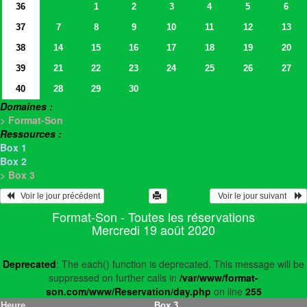
36
1
2
3
4
5
6
37
7
8
9
10
11
12
13
38
14
15
16
17
18
19
20
39
21
22
23
24
25
26
27
40
28
29
30
Domaines :
> Format-Son
Ressources :
Box 1
Box 2
> Box 3
   Voir le jour précédent
  Voir le jour suivant    
Format-Son - Toutes les réservations
Mercredi 19 août 2020
Deprecated
: The each() function is deprecated. This message will be
suppressed on further calls in
/var/www/format-
son.com/www/Reservation/day.php
on line
255
Heure
Box 3