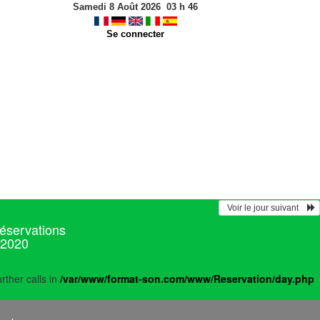
Samedi 8 Août 2026
03
h
46
Se connecter
  Voir le jour suivant    
réservations
 2020
rther calls in
/var/www/format-son.com/www/Reservation/day.php