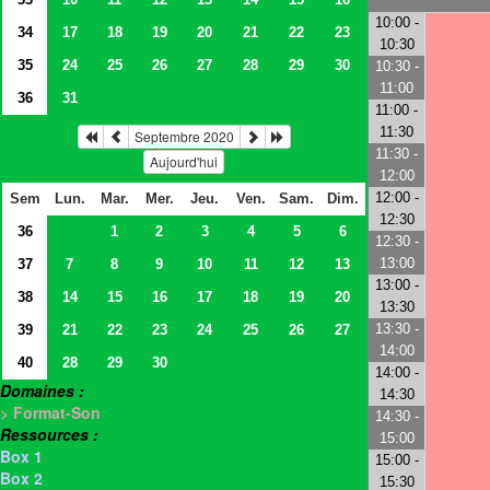
10:00 -
34
17
18
19
20
21
22
23
10:30
35
24
25
26
27
28
29
30
10:30 -
11:00
36
31
11:00 -
11:30
Septembre 2020
11:30 -
Aujourd'hui
12:00
12:00 -
Sem
Lun.
Mar.
Mer.
Jeu.
Ven.
Sam.
Dim.
12:30
36
1
2
3
4
5
6
12:30 -
13:00
37
7
8
9
10
11
12
13
13:00 -
38
14
15
16
17
18
19
20
13:30
13:30 -
39
21
22
23
24
25
26
27
14:00
40
28
29
30
14:00 -
Domaines :
14:30
> Format-Son
14:30 -
Ressources :
15:00
Box 1
15:00 -
Box 2
15:30