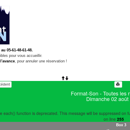
 au 05-61-48-61-48.
bles pour vous accueillir.
 l'avance
, pour annuler une réservation !
écédent
Format-Son - Toutes les 
Dimanche 02 août
e each() function is deprecated. This message will be suppressed on fu
on line
255
Box 3