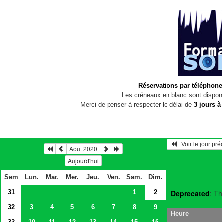
Réservations par téléphone
Les créneaux en blanc sont disponi
Merci de penser à respecter le délai de
3 jours à
   Voir le jour pr
Août 2020
Aujourd'hui
Sem
Lun.
Mar.
Mer.
Jeu.
Ven.
Sam.
Dim.
31
1
2
Deprecated
: Th
32
3
4
5
6
7
8
9
Heure
33
10
11
12
13
14
15
16