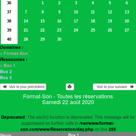
36
1
2
3
4
5
6
37
7
8
9
10
11
12
13
38
14
15
16
17
18
19
20
39
21
22
23
24
25
26
27
40
28
29
30
Domaines :
> Format-Son
Ressources :
> Box 1
Box 2
Box 3
   Voir le jour précédent
  Voir le jour suivant    
Format-Son - Toutes les réservations
Samedi 22 août 2020
Deprecated
: The each() function is deprecated. This message will be
suppressed on further calls in
/var/www/format-
son.com/www/Reservation/day.php
on line
255
Heure
Box 1