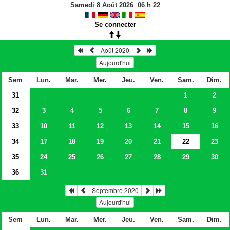
Samedi 8 Août 2026
06
h
22
Se connecter
Août 2020
Aujourd'hui
Sem
Lun.
Mar.
Mer.
Jeu.
Ven.
Sam.
Dim.
31
1
2
32
3
4
5
6
7
8
9
33
10
11
12
13
14
15
16
34
17
18
19
20
21
22
23
35
24
25
26
27
28
29
30
36
31
Septembre 2020
Aujourd'hui
Sem
Lun.
Mar.
Mer.
Jeu.
Ven.
Sam.
Dim.