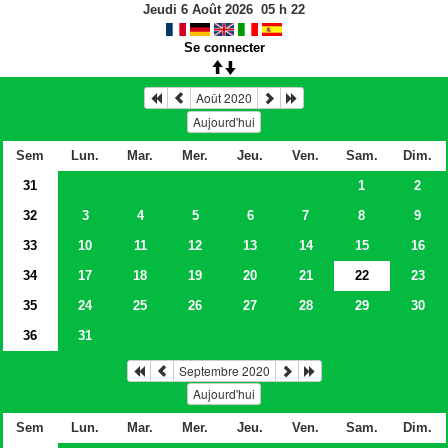
Jeudi 6 Août 2026
05
h
22
Se connecter
Août 2020
Aujourd'hui
Sem
Lun.
Mar.
Mer.
Jeu.
Ven.
Sam.
Dim.
31
1
2
32
3
4
5
6
7
8
9
33
10
11
12
13
14
15
16
34
17
18
19
20
21
22
23
35
24
25
26
27
28
29
30
36
31
Septembre 2020
Aujourd'hui
Sem
Lun.
Mar.
Mer.
Jeu.
Ven.
Sam.
Dim.