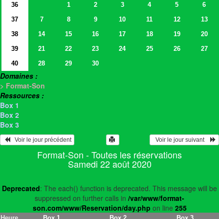
36
1
2
3
4
5
6
37
7
8
9
10
11
12
13
38
14
15
16
17
18
19
20
39
21
22
23
24
25
26
27
40
28
29
30
Domaines :
> Format-Son
Ressources :
Box 1
Box 2
Box 3
   Voir le jour précédent
  Voir le jour suivant    
Format-Son - Toutes les réservations
Samedi 22 août 2020
Deprecated
: The each() function is deprecated. This message will be
suppressed on further calls in
/var/www/format-
son.com/www/Reservation/day.php
on line
255
Heure
Box 1
Box 2
Box 3