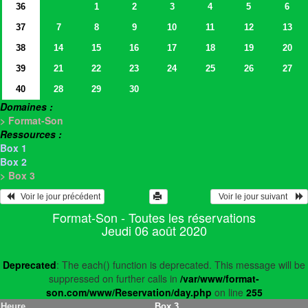
36
1
2
3
4
5
6
37
7
8
9
10
11
12
13
38
14
15
16
17
18
19
20
39
21
22
23
24
25
26
27
40
28
29
30
Domaines :
> Format-Son
Ressources :
Box 1
Box 2
> Box 3
   Voir le jour précédent
  Voir le jour suivant    
Format-Son - Toutes les réservations
Jeudi 06 août 2020
Deprecated
: The each() function is deprecated. This message will be
suppressed on further calls in
/var/www/format-
son.com/www/Reservation/day.php
on line
255
Heure
Box 3