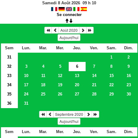
Samedi 8 Août 2026
09
h
10
Se connecter
Août 2020
Aujourd'hui
Sem
Lun.
Mar.
Mer.
Jeu.
Ven.
Sam.
Dim.
31
1
2
32
3
4
5
6
7
8
9
33
10
11
12
13
14
15
16
34
17
18
19
20
21
22
23
35
24
25
26
27
28
29
30
36
31
Septembre 2020
Aujourd'hui
Sem
Lun.
Mar.
Mer.
Jeu.
Ven.
Sam.
Dim.