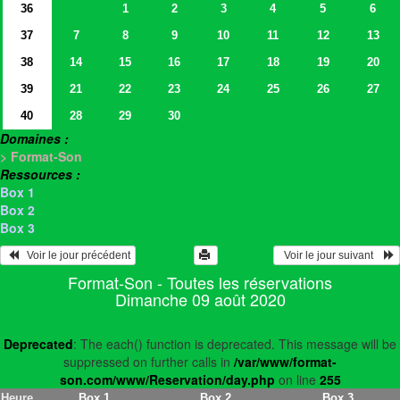
36
1
2
3
4
5
6
37
7
8
9
10
11
12
13
38
14
15
16
17
18
19
20
39
21
22
23
24
25
26
27
40
28
29
30
Domaines :
> Format-Son
Ressources :
Box 1
Box 2
Box 3
   Voir le jour précédent
  Voir le jour suivant    
Format-Son - Toutes les réservations
Dimanche 09 août 2020
Deprecated
: The each() function is deprecated. This message will be
suppressed on further calls in
/var/www/format-
son.com/www/Reservation/day.php
on line
255
Heure
Box 1
Box 2
Box 3