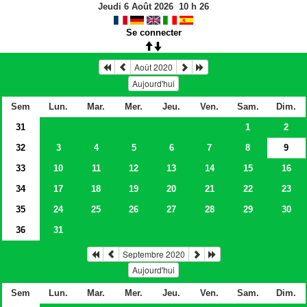
Jeudi 6 Août 2026
10
h
26
Se connecter
Août 2020
Aujourd'hui
Sem
Lun.
Mar.
Mer.
Jeu.
Ven.
Sam.
Dim.
31
1
2
32
3
4
5
6
7
8
9
33
10
11
12
13
14
15
16
34
17
18
19
20
21
22
23
35
24
25
26
27
28
29
30
36
31
Septembre 2020
Aujourd'hui
Sem
Lun.
Mar.
Mer.
Jeu.
Ven.
Sam.
Dim.