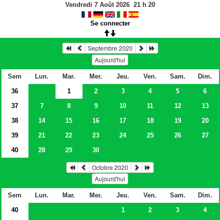
Vendredi 7 Août 2026
21
h
20
Se connecter
Septembre 2020
Aujourd'hui
Sem
Lun.
Mar.
Mer.
Jeu.
Ven.
Sam.
Dim.
36
1
2
3
4
5
6
37
7
8
9
10
11
12
13
38
14
15
16
17
18
19
20
39
21
22
23
24
25
26
27
40
28
29
30
Octobre 2020
Aujourd'hui
Sem
Lun.
Mar.
Mer.
Jeu.
Ven.
Sam.
Dim.
40
1
2
3
4