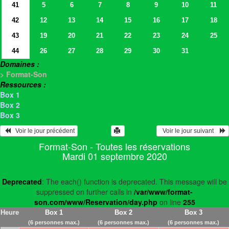
41
5
6
7
8
9
10
11
42
12
13
14
15
16
17
18
43
19
20
21
22
23
24
25
44
26
27
28
29
30
31
Domaines :
> Format-Son
Ressources :
Box 1
Box 2
Box 3
   Voir le jour précédent
  Voir le jour suivant    
Format-Son - Toutes les réservations
Mardi 01 septembre 2020
Deprecated
: The each() function is deprecated. This message will be
suppressed on further calls in
/var/www/format-
son.com/www/Reservation/day.php
on line
255
Heure
Box 1
Box 2
Box 3
(6 personnes max.)
(6 personnes max.)
(6 personnes max.)