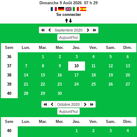
Dimanche 9 Août 2026
07
h
29
Se connecter
Septembre 2020
Aujourd'hui
Sem
Lun.
Mar.
Mer.
Jeu.
Ven.
Sam.
Dim.
36
1
2
3
4
5
6
37
7
8
9
10
11
12
13
38
14
15
16
17
18
19
20
39
21
22
23
24
25
26
27
40
28
29
30
Octobre 2020
Aujourd'hui
Sem
Lun.
Mar.
Mer.
Jeu.
Ven.
Sam.
Dim.
40
1
2
3
4