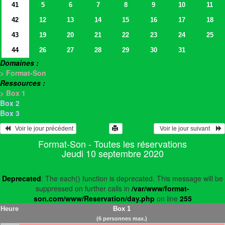
41
5
6
7
8
9
10
11
42
12
13
14
15
16
17
18
43
19
20
21
22
23
24
25
44
26
27
28
29
30
31
Domaines :
> Format-Son
Ressources :
> Box 1
Box 2
Box 3
   Voir le jour précédent
  Voir le jour suivant    
Format-Son - Toutes les réservations
Jeudi 10 septembre 2020
Deprecated
: The each() function is deprecated. This message will be
suppressed on further calls in
/var/www/format-
son.com/www/Reservation/day.php
on line
255
Heure
Box 1
(6 personnes max.)