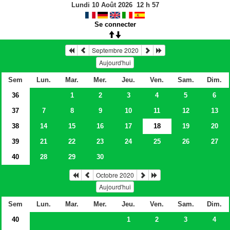
Lundi 10 Août 2026
12
h
57
Se connecter
Septembre 2020
Aujourd'hui
Sem
Lun.
Mar.
Mer.
Jeu.
Ven.
Sam.
Dim.
36
1
2
3
4
5
6
37
7
8
9
10
11
12
13
38
14
15
16
17
18
19
20
39
21
22
23
24
25
26
27
40
28
29
30
Octobre 2020
Aujourd'hui
Sem
Lun.
Mar.
Mer.
Jeu.
Ven.
Sam.
Dim.
40
1
2
3
4