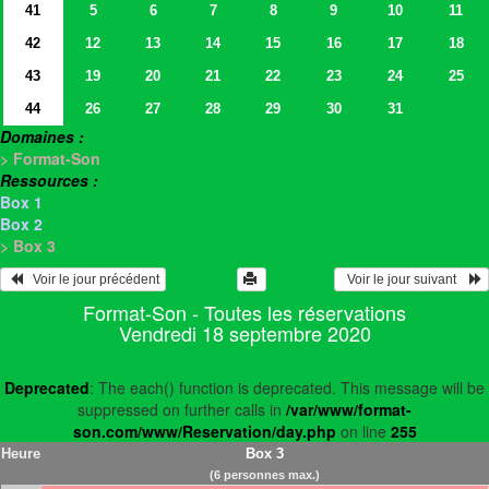
41
5
6
7
8
9
10
11
42
12
13
14
15
16
17
18
43
19
20
21
22
23
24
25
44
26
27
28
29
30
31
Domaines :
> Format-Son
Ressources :
Box 1
Box 2
> Box 3
   Voir le jour précédent
  Voir le jour suivant    
Format-Son - Toutes les réservations
Vendredi 18 septembre 2020
Deprecated
: The each() function is deprecated. This message will be
suppressed on further calls in
/var/www/format-
son.com/www/Reservation/day.php
on line
255
Heure
Box 3
(6 personnes max.)