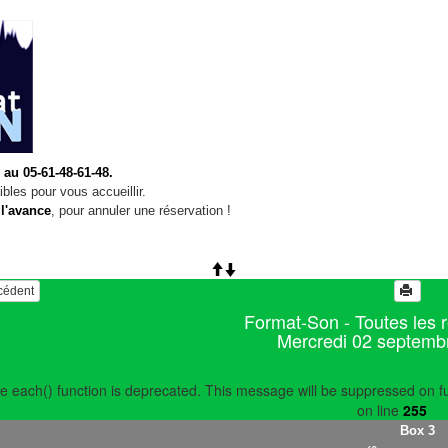
 au 05-61-48-61-48.
bles pour vous accueillir.
 l'avance
, pour annuler une réservation !
écédent
Format-Son - Toutes les 
Mercredi 02 septemb
e each() function is deprecated. This message will be suppressed on fu
on line
255
Box 3