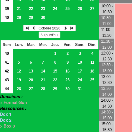
10:00 -
39
21
22
23
24
25
26
27
10:30
40
28
29
30
10:30 -
11:00
Octobre 2020
11:00 -
Aujourd'hui
11:30
11:30 -
Sem
Lun.
Mar.
Mer.
Jeu.
Ven.
Sam.
Dim.
12:00
12:00 -
40
1
2
3
4
12:30
41
5
6
7
8
9
10
11
12:30 -
13:00
42
12
13
14
15
16
17
18
13:00 -
43
19
20
21
22
23
24
25
13:30
13:30 -
44
26
27
28
29
30
31
14:00
Domaines :
14:00 -
> Format-Son
14:30
Ressources :
14:30 -
Box 1
15:00
Box 2
15:00 -
> Box 3
15:30