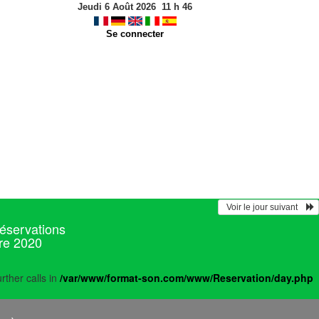
Jeudi 6 Août 2026
11
h
46
Se connecter
  Voir le jour suivant    
réservations
re 2020
rther calls in
/var/www/format-son.com/www/Reservation/day.php