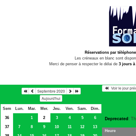
Réservations par téléphone
Les créneaux en blanc sont disponi
Merci de penser à respecter le délai de
3 jours à
   Voir le jour pr
Septembre 2020
Aujourd'hui
Sem
Lun.
Mar.
Mer.
Jeu.
Ven.
Sam.
Dim.
36
1
2
3
4
5
6
Deprecated
: Th
37
7
8
9
10
11
12
13
Heure
38
14
15
16
17
18
19
20