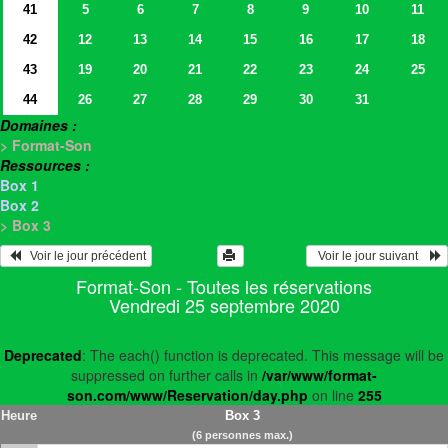
41
5
6
7
8
9
10
11
42
12
13
14
15
16
17
18
43
19
20
21
22
23
24
25
44
26
27
28
29
30
31
Domaines :
> Format-Son
Ressources :
Box 1
Box 2
> Box 3
   Voir le jour précédent
  Voir le jour suivant    
Format-Son - Toutes les réservations
Vendredi 25 septembre 2020
Deprecated
: The each() function is deprecated. This message will be
suppressed on further calls in
/var/www/format-
son.com/www/Reservation/day.php
on line
255
Heure
Box 3
(6 personnes max.)