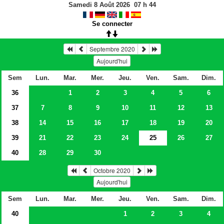
Samedi 8 Août 2026
07
h
44
Se connecter
Septembre 2020
Aujourd'hui
Sem
Lun.
Mar.
Mer.
Jeu.
Ven.
Sam.
Dim.
36
1
2
3
4
5
6
37
7
8
9
10
11
12
13
38
14
15
16
17
18
19
20
39
21
22
23
24
25
26
27
40
28
29
30
Octobre 2020
Aujourd'hui
Sem
Lun.
Mar.
Mer.
Jeu.
Ven.
Sam.
Dim.
40
1
2
3
4