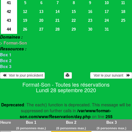
41
5
6
7
8
9
10
11
42
12
13
14
15
16
17
18
43
19
20
21
22
23
24
25
44
26
27
28
29
30
31
Domaines :
> Format-Son
Ressources :
Box 1
Box 2
Box 3
   Voir le jour précédent
  Voir le jour suivant    
Format-Son - Toutes les réservations
Lundi 28 septembre 2020
Deprecated
: The each() function is deprecated. This message will be
suppressed on further calls in
/var/www/format-
son.com/www/Reservation/day.php
on line
255
Heure
Box 1
Box 2
Box 3
(6 personnes max.)
(6 personnes max.)
(6 personnes max.)