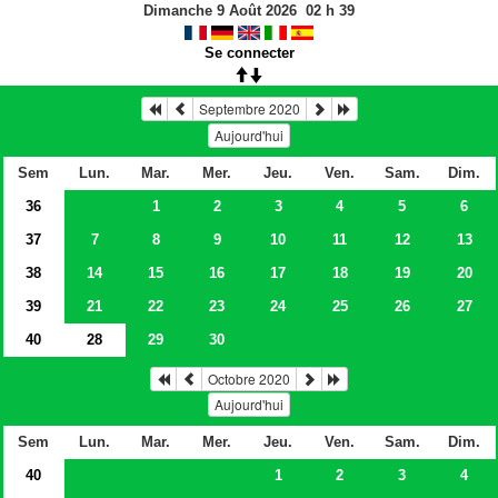
Dimanche 9 Août 2026
02
h
39
Se connecter
Septembre 2020
Aujourd'hui
Sem
Lun.
Mar.
Mer.
Jeu.
Ven.
Sam.
Dim.
36
1
2
3
4
5
6
37
7
8
9
10
11
12
13
38
14
15
16
17
18
19
20
39
21
22
23
24
25
26
27
40
28
29
30
Octobre 2020
Aujourd'hui
Sem
Lun.
Mar.
Mer.
Jeu.
Ven.
Sam.
Dim.
40
1
2
3
4