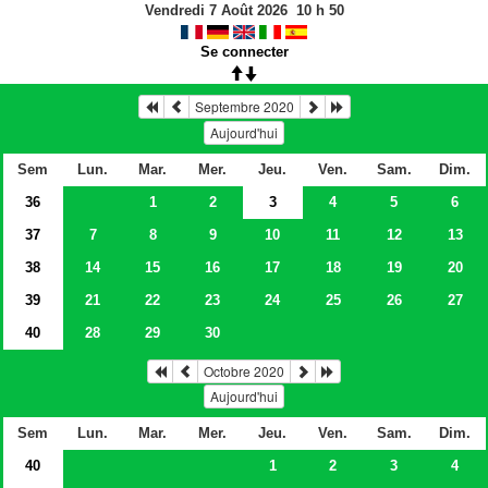
Vendredi 7 Août 2026
10
h
50
Se connecter
Septembre 2020
Aujourd'hui
Sem
Lun.
Mar.
Mer.
Jeu.
Ven.
Sam.
Dim.
36
1
2
3
4
5
6
37
7
8
9
10
11
12
13
38
14
15
16
17
18
19
20
39
21
22
23
24
25
26
27
40
28
29
30
Octobre 2020
Aujourd'hui
Sem
Lun.
Mar.
Mer.
Jeu.
Ven.
Sam.
Dim.
40
1
2
3
4