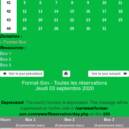
41
5
6
7
8
9
10
11
42
12
13
14
15
16
17
18
43
19
20
21
22
23
24
25
44
26
27
28
29
30
31
Domaines :
> Format-Son
Ressources :
Box 1
Box 2
Box 3
   Voir le jour précédent
  Voir le jour suivant    
Format-Son - Toutes les réservations
Jeudi 03 septembre 2020
Deprecated
: The each() function is deprecated. This message will be
suppressed on further calls in
/var/www/format-
son.com/www/Reservation/day.php
on line
255
Heure
Box 1
Box 2
Box 3
(6 personnes max.)
(6 personnes max.)
(6 personnes max.)