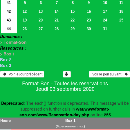
41
5
6
7
8
9
10
11
42
12
13
14
15
16
17
18
43
19
20
21
22
23
24
25
44
26
27
28
29
30
31
Domaines :
> Format-Son
Ressources :
> Box 1
Box 2
Box 3
   Voir le jour précédent
  Voir le jour suivant    
Format-Son - Toutes les réservations
Jeudi 03 septembre 2020
Deprecated
: The each() function is deprecated. This message will be
suppressed on further calls in
/var/www/format-
son.com/www/Reservation/day.php
on line
255
Heure
Box 1
(6 personnes max.)