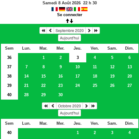
Samedi 8 Août 2026
22
h
30
Se connecter
Septembre 2020
Aujourd'hui
Sem
Lun.
Mar.
Mer.
Jeu.
Ven.
Sam.
Dim.
36
1
2
3
4
5
6
37
7
8
9
10
11
12
13
38
14
15
16
17
18
19
20
39
21
22
23
24
25
26
27
40
28
29
30
Octobre 2020
Aujourd'hui
Sem
Lun.
Mar.
Mer.
Jeu.
Ven.
Sam.
Dim.
40
1
2
3
4