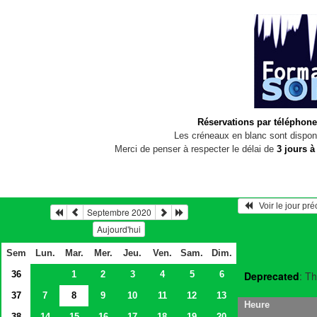
Réservations par téléphone
Les créneaux en blanc sont disponi
Merci de penser à respecter le délai de
3 jours à
   Voir le jour pr
Septembre 2020
Aujourd'hui
Sem
Lun.
Mar.
Mer.
Jeu.
Ven.
Sam.
Dim.
36
1
2
3
4
5
6
Deprecated
: Th
37
7
8
9
10
11
12
13
Heure
38
14
15
16
17
18
19
20