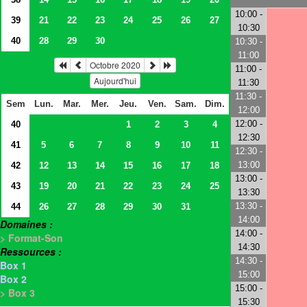
10:00 -
39
21
22
23
24
25
26
27
10:30
40
28
29
30
10:30 -
11:00
Octobre 2020
11:00 -
Aujourd'hui
11:30
11:30 -
Sem
Lun.
Mar.
Mer.
Jeu.
Ven.
Sam.
Dim.
12:00
12:00 -
40
1
2
3
4
12:30
41
5
6
7
8
9
10
11
12:30 -
13:00
42
12
13
14
15
16
17
18
13:00 -
43
19
20
21
22
23
24
25
13:30
13:30 -
44
26
27
28
29
30
31
14:00
Domaines :
14:00 -
> Format-Son
14:30
Ressources :
14:30 -
Box 1
15:00
Box 2
15:00 -
> Box 3
15:30