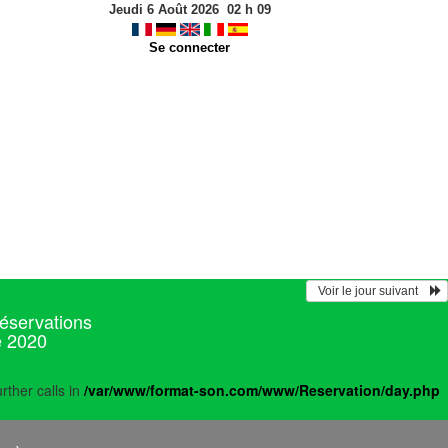
Jeudi 6 Août 2026
02
h
09
Se connecter
  Voir le jour suivant    
réservations
e 2020
rther calls in
/var/www/format-son.com/www/Reservation/day.php