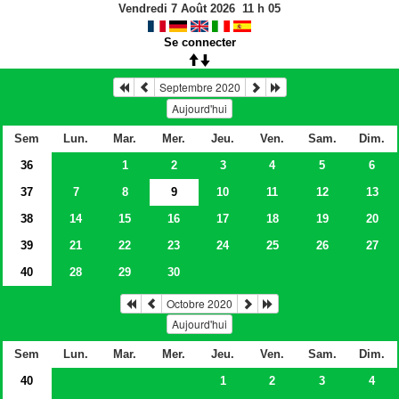
Vendredi 7 Août 2026
11
h
05
Se connecter
Septembre 2020
Aujourd'hui
Sem
Lun.
Mar.
Mer.
Jeu.
Ven.
Sam.
Dim.
36
1
2
3
4
5
6
37
7
8
9
10
11
12
13
38
14
15
16
17
18
19
20
39
21
22
23
24
25
26
27
40
28
29
30
Octobre 2020
Aujourd'hui
Sem
Lun.
Mar.
Mer.
Jeu.
Ven.
Sam.
Dim.
40
1
2
3
4