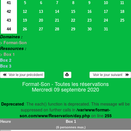
41
5
6
7
8
9
10
11
42
12
13
14
15
16
17
18
43
19
20
21
22
23
24
25
44
26
27
28
29
30
31
Domaines :
> Format-Son
Ressources :
> Box 1
Box 2
Box 3
   Voir le jour précédent
  Voir le jour suivant    
Format-Son - Toutes les réservations
Mercredi 09 septembre 2020
Deprecated
: The each() function is deprecated. This message will be
suppressed on further calls in
/var/www/format-
son.com/www/Reservation/day.php
on line
255
Heure
Box 1
(6 personnes max.)