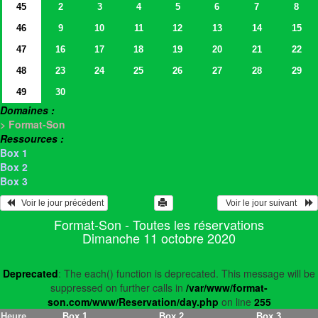
45
2
3
4
5
6
7
8
46
9
10
11
12
13
14
15
47
16
17
18
19
20
21
22
48
23
24
25
26
27
28
29
49
30
Domaines :
> Format-Son
Ressources :
Box 1
Box 2
Box 3
   Voir le jour précédent
  Voir le jour suivant    
Format-Son - Toutes les réservations
Dimanche 11 octobre 2020
Deprecated
: The each() function is deprecated. This message will be
suppressed on further calls in
/var/www/format-
son.com/www/Reservation/day.php
on line
255
Heure
Box 1
Box 2
Box 3