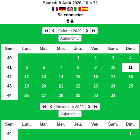
Samedi 8 Août 2026
10
h
32
Se connecter
Octobre 2020
Aujourd'hui
Sem
Lun.
Mar.
Mer.
Jeu.
Ven.
Sam.
Dim.
40
1
2
3
4
41
5
6
7
8
9
10
11
42
12
13
14
15
16
17
18
43
19
20
21
22
23
24
25
44
26
27
28
29
30
31
Novembre 2020
Aujourd'hui
Sem
Lun.
Mar.
Mer.
Jeu.
Ven.
Sam.
Dim.
44
1