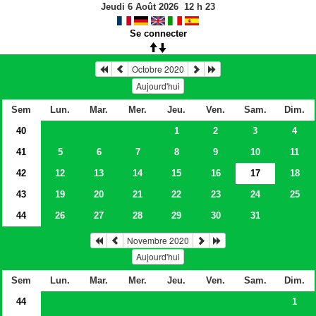
Jeudi 6 Août 2026
12
h
23
Se connecter
Octobre 2020
Aujourd'hui
Sem
Lun.
Mar.
Mer.
Jeu.
Ven.
Sam.
Dim.
40
1
2
3
4
41
5
6
7
8
9
10
11
42
12
13
14
15
16
17
18
43
19
20
21
22
23
24
25
44
26
27
28
29
30
31
Novembre 2020
Aujourd'hui
Sem
Lun.
Mar.
Mer.
Jeu.
Ven.
Sam.
Dim.
44
1