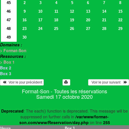
45
2
3
4
5
6
7
8
46
9
10
11
12
13
14
15
47
16
17
18
19
20
21
22
48
23
24
25
26
27
28
29
49
30
Domaines :
> Format-Son
Ressources :
> Box 1
Box 2
Box 3
   Voir le jour précédent
  Voir le jour suivant    
Format-Son - Toutes les réservations
Samedi 17 octobre 2020
Deprecated
: The each() function is deprecated. This message will be
suppressed on further calls in
/var/www/format-
son.com/www/Reservation/day.php
on line
255
Heure
Box 1