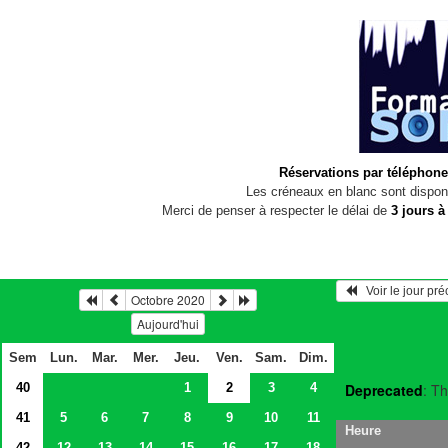
Réservations par téléphone
Les créneaux en blanc sont disponi
Merci de penser à respecter le délai de
3 jours à
   Voir le jour pr
Octobre 2020
Aujourd'hui
Sem
Lun.
Mar.
Mer.
Jeu.
Ven.
Sam.
Dim.
40
1
2
3
4
Deprecated
: Th
41
5
6
7
8
9
10
11
Heure
42
12
13
14
15
16
17
18