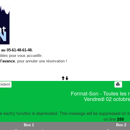
 au 05-61-48-61-48.
bles pour vous accueillir.
 l'avance
, pour annuler une réservation !
écédent
Format-Son - Toutes les 
Vendredi 02 octobr
e each() function is deprecated. This message will be suppressed on fu
on line
255
Box 1
Box 2