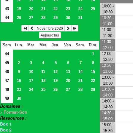
10:00 -
43
19
20
21
22
23
24
25
10:30
44
26
27
28
29
30
31
10:30 -
11:00
Novembre 2020
11:00 -
Aujourd'hui
11:30
11:30 -
Sem
Lun.
Mar.
Mer.
Jeu.
Ven.
Sam.
Dim.
12:00
12:00 -
44
1
12:30
45
2
3
4
5
6
7
8
12:30 -
13:00
46
9
10
11
12
13
14
15
13:00 -
47
16
17
18
19
20
21
22
13:30
13:30 -
48
23
24
25
26
27
28
29
14:00
49
30
14:00 -
Domaines :
14:30
> Format-Son
14:30 -
Ressources :
15:00
Box 1
15:00 -
Box 2
15:30