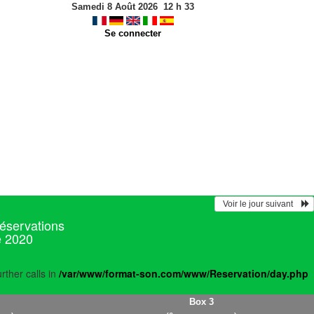
Samedi 8 Août 2026
12
h
33
Se connecter
  Voir le jour suivant    
réservations
e 2020
rther calls in
/var/www/format-son.com/www/Reservation/day.php
Box 3