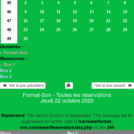
45
2
3
4
5
6
7
8
46
9
10
11
12
13
14
15
47
16
17
18
19
20
21
22
48
23
24
25
26
27
28
29
49
30
Domaines :
> Format-Son
Ressources :
> Box 1
Box 2
Box 3
   Voir le jour précédent
  Voir le jour suivant    
Format-Son - Toutes les réservations
Jeudi 22 octobre 2020
Deprecated
: The each() function is deprecated. This message will be
suppressed on further calls in
/var/www/format-
son.com/www/Reservation/day.php
on line
255
Heure
Box 1