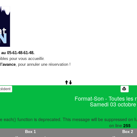
 au 05-61-48-61-48.
bles pour vous accueillir.
 l'avance
, pour annuler une réservation !
écédent
Format-Son - Toutes les 
Samedi 03 octobre
e each() function is deprecated. This message will be suppressed on fu
on line
255
Box 1
Box 2