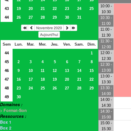
10:00 -
43
19
20
21
22
23
24
25
10:30
44
26
27
28
29
30
31
10:30 -
11:00
Novembre 2020
11:00 -
Aujourd'hui
11:30
11:30 -
Sem
Lun.
Mar.
Mer.
Jeu.
Ven.
Sam.
Dim.
12:00
12:00 -
44
1
12:30
45
2
3
4
5
6
7
8
12:30 -
13:00
46
9
10
11
12
13
14
15
13:00 -
47
16
17
18
19
20
21
22
13:30
13:30 -
48
23
24
25
26
27
28
29
14:00
49
30
14:00 -
Domaines :
14:30
> Format-Son
14:30 -
Ressources :
15:00
Box 1
15:00 -
Box 2
15:30