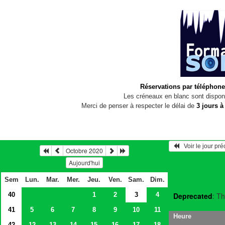
Réservations par téléphone
Les créneaux en blanc sont disponi
Merci de penser à respecter le délai de
3 jours à
   Voir le jour pr
Octobre 2020
Aujourd'hui
Sem
Lun.
Mar.
Mer.
Jeu.
Ven.
Sam.
Dim.
40
1
2
3
4
Deprecated
: Th
41
5
6
7
8
9
10
11
Heure
42
12
13
14
15
16
17
18