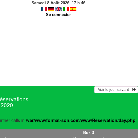
Samedi 8 Août 2026
17
h
46
Se connecter
  Voir le jour suivant    
réservations
 2020
rther calls in
/var/www/format-son.com/www/Reservation/day.php
Box 3