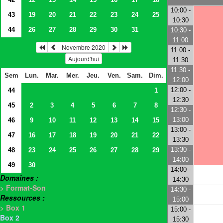
10:00 -
43
19
20
21
22
23
24
25
10:30
44
26
27
28
29
30
31
10:30 -
11:00
Novembre 2020
11:00 -
Aujourd'hui
11:30
11:30 -
Sem
Lun.
Mar.
Mer.
Jeu.
Ven.
Sam.
Dim.
12:00
12:00 -
44
1
12:30
45
2
3
4
5
6
7
8
12:30 -
13:00
46
9
10
11
12
13
14
15
13:00 -
47
16
17
18
19
20
21
22
13:30
13:30 -
48
23
24
25
26
27
28
29
14:00
49
30
14:00 -
Domaines :
14:30
> Format-Son
14:30 -
Ressources :
15:00
> Box 1
15:00 -
Box 2
15:30