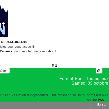
 au 05-61-48-61-48.
bles pour vous accueillir.
 l'avance
, pour annuler une réservation !
écédent
Format-Son - Toutes les 
Samedi 03 octobre
e each() function is deprecated. This message will be suppressed on fu
on line
255
Box 1