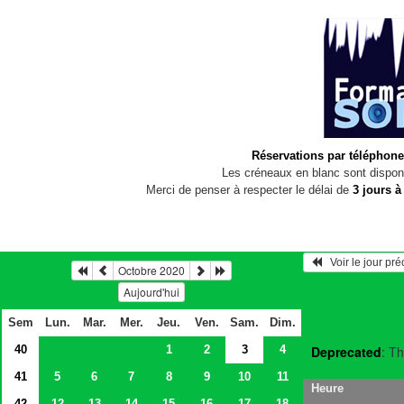
Réservations par téléphone
Les créneaux en blanc sont disponi
Merci de penser à respecter le délai de
3 jours à
   Voir le jour pr
Octobre 2020
Aujourd'hui
Sem
Lun.
Mar.
Mer.
Jeu.
Ven.
Sam.
Dim.
40
1
2
3
4
Deprecated
: Th
41
5
6
7
8
9
10
11
Heure
42
12
13
14
15
16
17
18