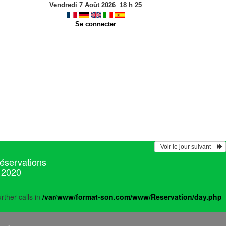
Vendredi 7 Août 2026
18
h
25
Se connecter
  Voir le jour suivant    
réservations
 2020
rther calls in
/var/www/format-son.com/www/Reservation/day.php