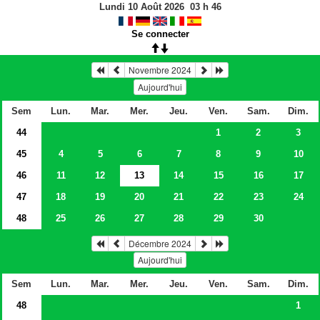
Lundi 10 Août 2026
03
h
46
Se connecter
Novembre 2024
Aujourd'hui
Sem
Lun.
Mar.
Mer.
Jeu.
Ven.
Sam.
Dim.
44
1
2
3
45
4
5
6
7
8
9
10
46
11
12
13
14
15
16
17
47
18
19
20
21
22
23
24
48
25
26
27
28
29
30
Décembre 2024
Aujourd'hui
Sem
Lun.
Mar.
Mer.
Jeu.
Ven.
Sam.
Dim.
48
1