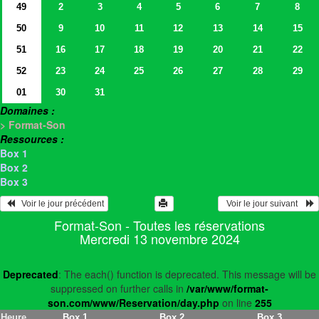
49
2
3
4
5
6
7
8
50
9
10
11
12
13
14
15
51
16
17
18
19
20
21
22
52
23
24
25
26
27
28
29
01
30
31
Domaines :
> Format-Son
Ressources :
Box 1
Box 2
Box 3
   Voir le jour précédent
  Voir le jour suivant    
Format-Son - Toutes les réservations
Mercredi 13 novembre 2024
Deprecated
: The each() function is deprecated. This message will be
suppressed on further calls in
/var/www/format-
son.com/www/Reservation/day.php
on line
255
Heure
Box 1
Box 2
Box 3