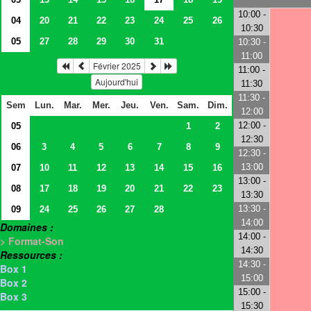
10:00 -
04
20
21
22
23
24
25
26
10:30
05
27
28
29
30
31
10:30 -
11:00
Février 2025
11:00 -
Aujourd'hui
11:30
11:30 -
Sem
Lun.
Mar.
Mer.
Jeu.
Ven.
Sam.
Dim.
12:00
12:00 -
05
1
2
12:30
06
3
4
5
6
7
8
9
12:30 -
13:00
07
10
11
12
13
14
15
16
13:00 -
08
17
18
19
20
21
22
23
13:30
13:30 -
09
24
25
26
27
28
14:00
Domaines :
14:00 -
> Format-Son
14:30
Ressources :
14:30 -
Box 1
15:00
Box 2
15:00 -
Box 3
15:30