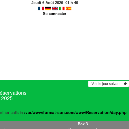
Jeudi 6 Août 2026
01
h
46
Se connecter
  Voir le jour suivant    
réservations
r 2025
rther calls in
/var/www/format-son.com/www/Reservation/day.php
Box 3