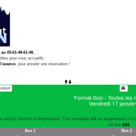
 au 05-61-48-61-48.
bles pour vous accueillir.
 l'avance
, pour annuler une réservation !
écédent
Format-Son - Toutes les 
Vendredi 17 janvie
e each() function is deprecated. This message will be suppressed on fu
on line
255
Box 1
Box 2