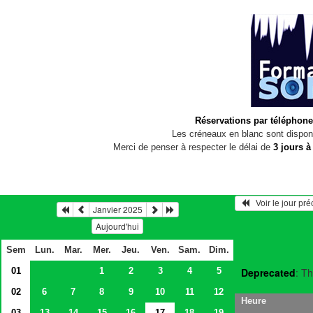
Réservations par téléphone
Les créneaux en blanc sont disponi
Merci de penser à respecter le délai de
3 jours à
   Voir le jour pr
Janvier 2025
Aujourd'hui
Sem
Lun.
Mar.
Mer.
Jeu.
Ven.
Sam.
Dim.
01
1
2
3
4
5
Deprecated
: Th
02
6
7
8
9
10
11
12
Heure
03
13
14
15
16
17
18
19