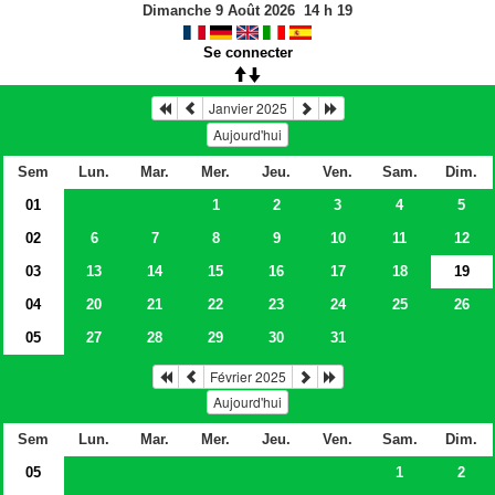
Dimanche 9 Août 2026
14
h
19
Se connecter
Janvier 2025
Aujourd'hui
Sem
Lun.
Mar.
Mer.
Jeu.
Ven.
Sam.
Dim.
01
1
2
3
4
5
02
6
7
8
9
10
11
12
03
13
14
15
16
17
18
19
04
20
21
22
23
24
25
26
05
27
28
29
30
31
Février 2025
Aujourd'hui
Sem
Lun.
Mar.
Mer.
Jeu.
Ven.
Sam.
Dim.
05
1
2