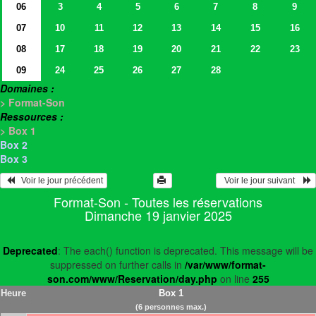
06
3
4
5
6
7
8
9
07
10
11
12
13
14
15
16
08
17
18
19
20
21
22
23
09
24
25
26
27
28
Domaines :
> Format-Son
Ressources :
> Box 1
Box 2
Box 3
   Voir le jour précédent
  Voir le jour suivant    
Format-Son - Toutes les réservations
Dimanche 19 janvier 2025
Deprecated
: The each() function is deprecated. This message will be
suppressed on further calls in
/var/www/format-
son.com/www/Reservation/day.php
on line
255
Heure
Box 1
(6 personnes max.)