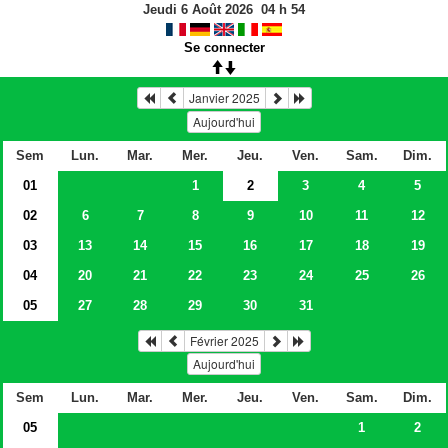
Jeudi 6 Août 2026
04
h
54
Se connecter
Janvier 2025
Aujourd'hui
Sem
Lun.
Mar.
Mer.
Jeu.
Ven.
Sam.
Dim.
01
1
2
3
4
5
02
6
7
8
9
10
11
12
03
13
14
15
16
17
18
19
04
20
21
22
23
24
25
26
05
27
28
29
30
31
Février 2025
Aujourd'hui
Sem
Lun.
Mar.
Mer.
Jeu.
Ven.
Sam.
Dim.
05
1
2