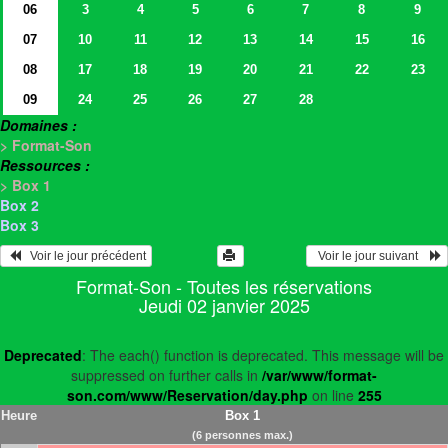
06
3
4
5
6
7
8
9
07
10
11
12
13
14
15
16
08
17
18
19
20
21
22
23
09
24
25
26
27
28
Domaines :
> Format-Son
Ressources :
> Box 1
Box 2
Box 3
   Voir le jour précédent
  Voir le jour suivant    
Format-Son - Toutes les réservations
Jeudi 02 janvier 2025
Deprecated
: The each() function is deprecated. This message will be
suppressed on further calls in
/var/www/format-
son.com/www/Reservation/day.php
on line
255
Heure
Box 1
(6 personnes max.)