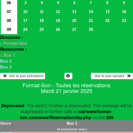
06
3
4
5
6
7
8
9
07
10
11
12
13
14
15
16
08
17
18
19
20
21
22
23
09
24
25
26
27
28
Domaines :
> Format-Son
Ressources :
> Box 1
Box 2
Box 3
   Voir le jour précédent
  Voir le jour suivant    
Format-Son - Toutes les réservations
Mardi 21 janvier 2025
Deprecated
: The each() function is deprecated. This message will be
suppressed on further calls in
/var/www/format-
son.com/www/Reservation/day.php
on line
255
Heure
Box 1
(6 personnes max.)