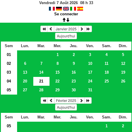
Vendredi 7 Août 2026
08
h
33
Se connecter
Janvier 2025
Aujourd'hui
Sem
Lun.
Mar.
Mer.
Jeu.
Ven.
Sam.
Dim.
01
1
2
3
4
5
02
6
7
8
9
10
11
12
03
13
14
15
16
17
18
19
04
20
21
22
23
24
25
26
05
27
28
29
30
31
Février 2025
Aujourd'hui
Sem
Lun.
Mar.
Mer.
Jeu.
Ven.
Sam.
Dim.
05
1
2