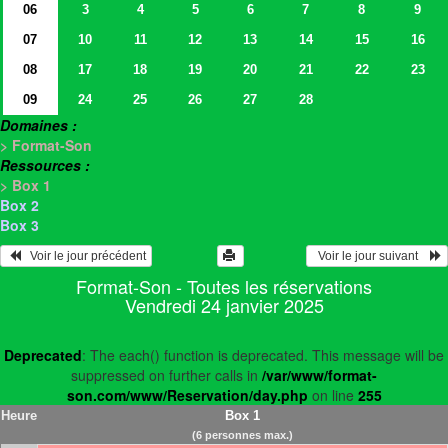
06
3
4
5
6
7
8
9
07
10
11
12
13
14
15
16
08
17
18
19
20
21
22
23
09
24
25
26
27
28
Domaines :
> Format-Son
Ressources :
> Box 1
Box 2
Box 3
   Voir le jour précédent
  Voir le jour suivant    
Format-Son - Toutes les réservations
Vendredi 24 janvier 2025
Deprecated
: The each() function is deprecated. This message will be
suppressed on further calls in
/var/www/format-
son.com/www/Reservation/day.php
on line
255
Heure
Box 1
(6 personnes max.)