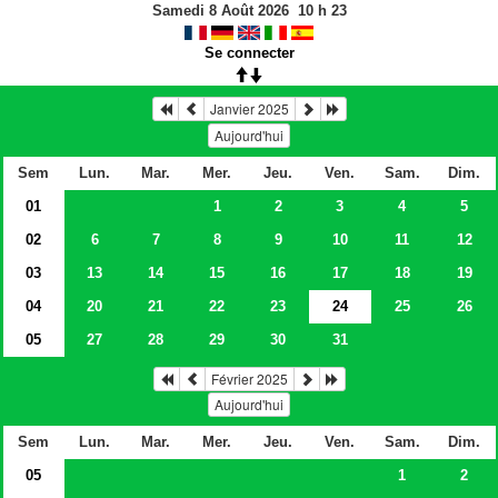
Samedi 8 Août 2026
10
h
23
Se connecter
Janvier 2025
Aujourd'hui
Sem
Lun.
Mar.
Mer.
Jeu.
Ven.
Sam.
Dim.
01
1
2
3
4
5
02
6
7
8
9
10
11
12
03
13
14
15
16
17
18
19
04
20
21
22
23
24
25
26
05
27
28
29
30
31
Février 2025
Aujourd'hui
Sem
Lun.
Mar.
Mer.
Jeu.
Ven.
Sam.
Dim.
05
1
2