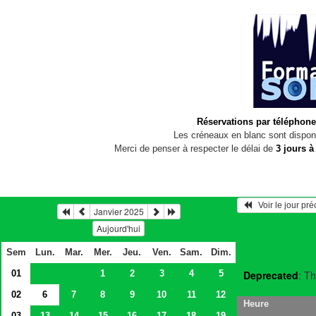
Réservations par téléphone
Les créneaux en blanc sont disponi
Merci de penser à respecter le délai de
3 jours à
   Voir le jour pr
Janvier 2025
Aujourd'hui
Sem
Lun.
Mar.
Mer.
Jeu.
Ven.
Sam.
Dim.
01
1
2
3
4
5
Deprecated
: Th
02
6
7
8
9
10
11
12
Heure
03
13
14
15
16
17
18
19