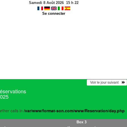
Samedi 8 Août 2026
15
h
22
Se connecter
  Voir le jour suivant    
réservations
2025
rther calls in
/var/www/format-son.com/www/Reservation/day.php
Box 3