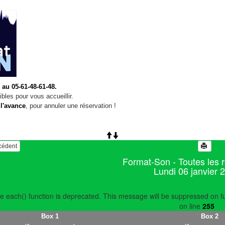
 au 05-61-48-61-48.
bles pour vous accueillir.
 l'avance
, pour annuler une réservation !
écédent
Format-Son - Toutes les 
Lundi 06 janvier 
e each() function is deprecated. This message will be suppressed on fu
on line
255
Box 1
Box 2