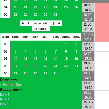
10:00 -
04
20
21
22
23
24
25
26
10:30
05
27
28
29
30
31
10:30 -
11:00
Février 2025
11:00 -
Aujourd'hui
11:30
11:30 -
Sem
Lun.
Mar.
Mer.
Jeu.
Ven.
Sam.
Dim.
12:00
12:00 -
05
1
2
12:30
06
3
4
5
6
7
8
9
12:30 -
13:00
07
10
11
12
13
14
15
16
13:00 -
08
17
18
19
20
21
22
23
13:30
13:30 -
09
24
25
26
27
28
14:00
Domaines :
14:00 -
> Format-Son
14:30
Ressources :
14:30 -
Box 1
15:00
Box 2
15:00 -
Box 3
15:30