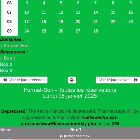
06
3
4
5
6
7
8
9
07
10
11
12
13
14
15
16
08
17
18
19
20
21
22
23
09
24
25
26
27
28
Domaines :
> Format-Son
Ressources :
> Box 1
Box 2
Box 3
   Voir le jour précédent
  Voir le jour suivant    
Format-Son - Toutes les réservations
Lundi 06 janvier 2025
Deprecated
: The each() function is deprecated. This message will be
suppressed on further calls in
/var/www/format-
son.com/www/Reservation/day.php
on line
255
Heure
Box 1
(6 personnes max.)