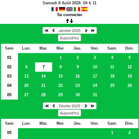
Samedi 8 Août 2026
04
h
11
Se connecter
Janvier 2025
Aujourd'hui
Sem
Lun.
Mar.
Mer.
Jeu.
Ven.
Sam.
Dim.
01
1
2
3
4
5
02
6
7
8
9
10
11
12
03
13
14
15
16
17
18
19
04
20
21
22
23
24
25
26
05
27
28
29
30
31
Février 2025
Aujourd'hui
Sem
Lun.
Mar.
Mer.
Jeu.
Ven.
Sam.
Dim.
05
1
2