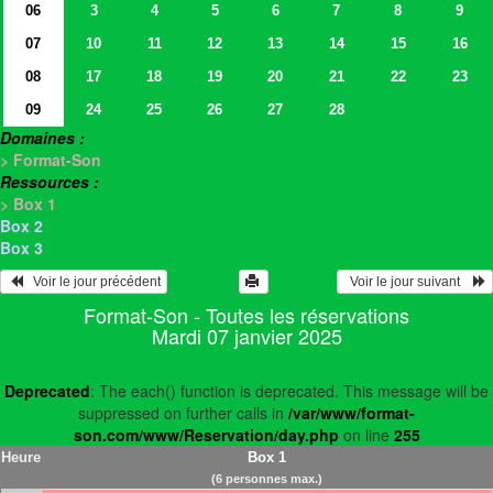
06
3
4
5
6
7
8
9
07
10
11
12
13
14
15
16
08
17
18
19
20
21
22
23
09
24
25
26
27
28
Domaines :
> Format-Son
Ressources :
> Box 1
Box 2
Box 3
   Voir le jour précédent
  Voir le jour suivant    
Format-Son - Toutes les réservations
Mardi 07 janvier 2025
Deprecated
: The each() function is deprecated. This message will be
suppressed on further calls in
/var/www/format-
son.com/www/Reservation/day.php
on line
255
Heure
Box 1
(6 personnes max.)