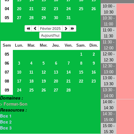
10:00 -
04
20
21
22
23
24
25
26
10:30
05
27
28
29
30
31
10:30 -
11:00
Février 2025
11:00 -
Aujourd'hui
11:30
11:30 -
Sem
Lun.
Mar.
Mer.
Jeu.
Ven.
Sam.
Dim.
12:00
12:00 -
05
1
2
12:30
06
3
4
5
6
7
8
9
12:30 -
13:00
07
10
11
12
13
14
15
16
13:00 -
08
17
18
19
20
21
22
23
13:30
13:30 -
09
24
25
26
27
28
14:00
Domaines :
14:00 -
> Format-Son
14:30
Ressources :
14:30 -
Box 1
15:00
Box 2
15:00 -
Box 3
15:30