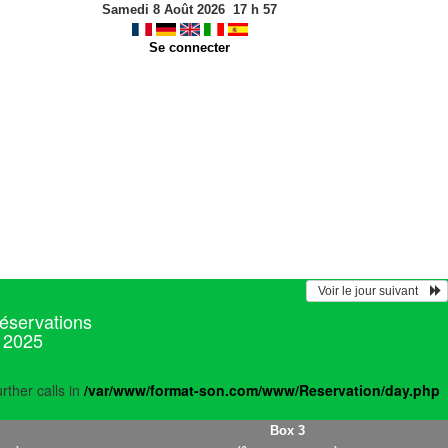
Samedi 8 Août 2026
17
h
57
Se connecter
  Voir le jour suivant    
réservations
r 2025
rther calls in
/var/www/format-son.com/www/Reservation/day.php
Box 3