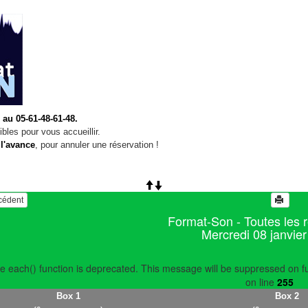
 au 05-61-48-61-48.
bles pour vous accueillir.
 l'avance
, pour annuler une réservation !
écédent
Format-Son - Toutes les 
Mercredi 08 janvie
e each() function is deprecated. This message will be suppressed on fu
on line
255
Box 1
Box 2