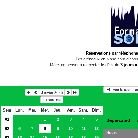
Réservations par téléphone
Les créneaux en blanc sont disponi
Merci de penser à respecter le délai de
3 jours à
   Voir le jour pr
Janvier 2025
Aujourd'hui
Sem
Lun.
Mar.
Mer.
Jeu.
Ven.
Sam.
Dim.
01
1
2
3
4
5
Deprecated
: Th
02
6
7
8
9
10
11
12
Heure
03
13
14
15
16
17
18
19